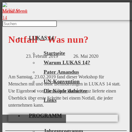
Menü
Menü
Notfall – Was nun?​
LUKAS 14
Startseite
23. Februar 2019
26. Mai 2020
Warum LUKAS 14?
Pater Amandus
Am Samstag, 23.02.2019 fand dieser Workshop für
UN-Konvention
Menschen mit und ohne Behinderungen in LUKAS 14 statt.
Die Köpfe dahinter
Ute Eigenbrod vom Deutschen Roten Kreuz lieferte einen
Überblick über erste Schritte bei einem Notfall, die jeder
Links
unternehmen kann.
PROGRAMM
Jahresprogramm