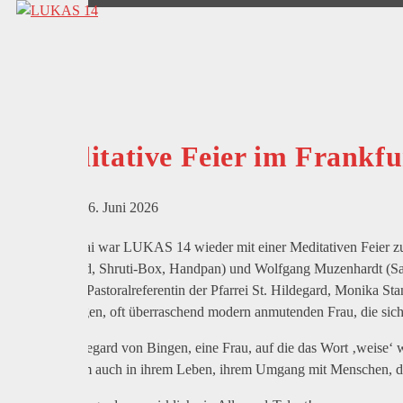
Meditative Feier im Frankf
6. Juni 2026
Am 21. Mai war LUKAS 14 wieder mit einer Meditativen Feier z
Monochord, Shruti-Box, Handpan) und Wolfgang Muzenhardt (Saxop
ehemalige Pastoralreferentin der Pfarrei St. Hildegard, Monika S
einer mutigen, oft überraschend modern anmutenden Frau, die sich 
Hildegard von Bingen, eine Frau, auf die das Wort ‚weise‘ wir
allem auch in ihrem Leben, ihrem Umgang mit Menschen, d