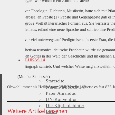
Hildegard war wirklich ein Allround-Talent!
Sie war Theologin, Dichterin, Musikerin, hatte sich mit Pfla
Barbarossa, an Päpste (17 Päpste und Gegenpäpste gab es in
eine große Vielfalt literarischer Formen aus. Sie verfasste t
Briefen aus, erfand eine neue Sprache und schrieb ihre Predi
Sie war viel unterwegs auf Predigtreisen, als erste Frau, die 
Prophetissa teutonica, deutsche Prophetin wurde sie genannt
Wirken Gottes in der Welt, der Geschichte und im eigenen 
LUKAS 14
Ihr Biograph schrieb: Und welcher Weise mag anzweifeln, das
(Monika Stanossek)
Startseite
Warum LUKAS 14?
Obwohl immer als Heilige vom Volk verehrt, dauerte es fast 833 J
Pater Amandus
UN-Konvention
Die Köpfe dahinter
Weitere Artikel ansehen
Links