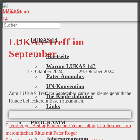
Menü
Menü
LUKAS-Treff im
LUKAS 14
September
Startseite
Warum LUKAS 14?
17. Oktober 2024
29. Oktober 2024
Pater Amandus
UN-Konvention
Zum LUKAS-Treff im September kam eine kleine gemütliche
Die Köpfe dahinter
Runde bei leckerem Essen zusammen.
Links
PROGRAMM
Vorheriger Beitrag
Kommende Veranstaltung: Gottesdienst im
maronitischen Ritus mit Pater Roger
Jahresprogramm