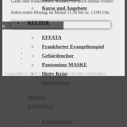
Gäste sind willkommen, schauen Sie doch einmal vorbei!
Kurse und Angebote
Jeden ersten Montag im Monat 11:30 bis ca. 13:00 Uhr.
KULTUR
EFFATA
Frankfurter Evangelienspiel
Kontaktdaten
Wegbeschreibung
Gebärdenchor
Impressum
Datenschutz
Pantomime MASKE
Hetty Krist
Copyright © 2026 LUKAS 14. Alle Rechte vorbehalten.
Dolmetschen
MEDIA
KONTAKT
Kontaktdaten