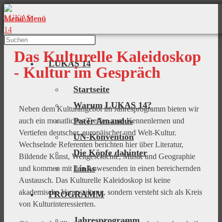
Menü
Menü
Das Kulturelle Kaleidoskop
LUKAS 14
- Kultur im Gespräch
Startseite
Warum LUKAS 14?
Neben dem Kulturangebot im Jahresprogramm bieten wir
Pater Amandus
auch ein monatliches Treffen zum Kennenlernen und
Vertiefen deutscher, europäischer und Welt-Kultur.
UN-Konvention
Wechselnde Referenten berichten hier über Literatur,
Die Köpfe dahinter
Bildende Kunst, Weltgeschichte, Musik und Geographie
Links
und kommen mit den Anwesenden in einen bereichernden
Austausch. Das Kulturelle Kaleidoskop ist keine
akademische Veranstaltung, sondern versteht sich als Kreis
PROGRAMM
von Kulturinteressierten.
Jahresprogramm