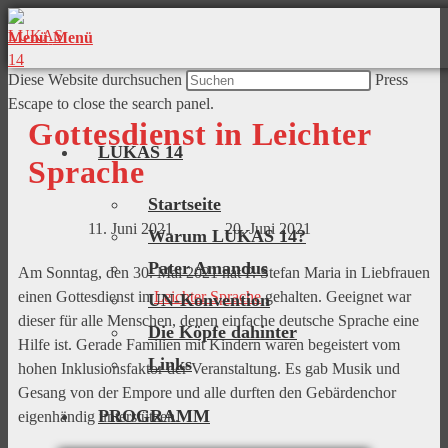
Menü
Menü
Diese Website durchsuchen
Press
Escape to close the search panel.
Gottesdienst in Leichter
LUKAS 14
Sprache
Startseite
11. Juni 2021
20. Juni 2021
Warum LUKAS 14?
Pater Amandus
Am Sonntag, den 30. Mai 2021 hat P. Stefan Maria in Liebfrauen
einen Gottesdienst in
Leichter Sprache
gehalten. Geeignet war
UN-Konvention
dieser für alle Menschen, denen einfache deutsche Sprache eine
Die Köpfe dahinter
Hilfe ist. Gerade Familien mit Kindern waren begeistert vom
Links
hohen Inklusionsfaktor der Veranstaltung. Es gab Musik und
Gesang von der Empore und alle durften den Gebärdenchor
PROGRAMM
eigenhändig unterstützen.