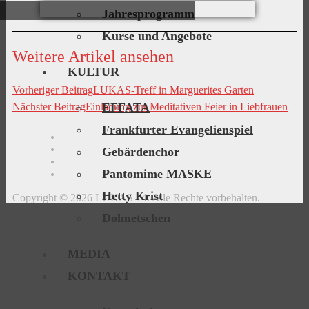
Jahresprogramm
Kurse und Angebote
Weitere Artikel ansehen
KULTUR
Vorheriger Beitrag
LUKAS-Treff in Marguerites Garten
Nächster Beitrag
Einladung zur Meditativen Feier in Liebfrauen
EFFATA
Frankfurter Evangelienspiel
Kontaktdaten
Wegbeschreibung
Gebärdenchor
Impressum
Datenschutz
Pantomime MASKE
Hetty Krist
Copyright © 2026 LUKAS 14. Alle Rechte vorbehalten.
Dolmetschen
MEDIA
KONTAKT