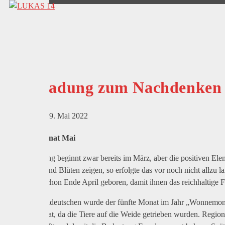
Einladung zum Nachdenken 
9. Mai 2022
Wonnemonat Mai
Der Frühling beginnt zwar bereits im März, aber die positiven El
Knospen und Blüten zeigen, so erfolgte das vor noch nicht allzu 
meistens schon Ende April geboren, damit ihnen das reichhaltige
Im Althochdeutschen wurde der fünfte Monat im Jahr „Wonnemond
Weidemonat, da die Tiere auf die Weide getrieben wurden. Regi