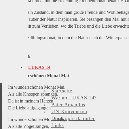
Wonne heißt und damit die Bedeutung Freudenmonat bekam. Spä
Wonne ist ein Zustand, in dem man große Freude und Wohlbehagen e
sich vom Zauber der Natur inspirieren. Sie besangen den Mai mi
auch als Zeit zum Verlieben, wo die Triebe und die Liebe erwacht
In diesem Frühlingsmonat, in dem die Natur nach der Winterpaus
wird.
Patricia Ehl
LUKAS 14
Im wunderschönen Monat Mai
Im wunderschönen Monat Mai,
Startseite
Als alle Knospen sprangen,
Warum LUKAS 14?
Da ist in meinem Herzen
Pater Amandus
Die Liebe aufgegangen
UN-Konvention
Die Köpfe dahinter
Im wunderschönen Monat Mai,
Links
Als alle Vögel sangen,