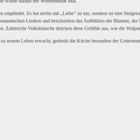
ter wurde daraus der Wonnemonat Mai.
mpfindet. Es hat nichts mit „Liebe“ zu tun, sondern ist eine Steiger
t romantischen Liedern und beschrieben das Aufblühen der Blumen, d
en. Zahlreiche Volksbräuche drücken diese Gefühle aus, wie die Walpur
e zu neuem Leben erwacht, gedenkt die Kirche besonders der Gottesmut