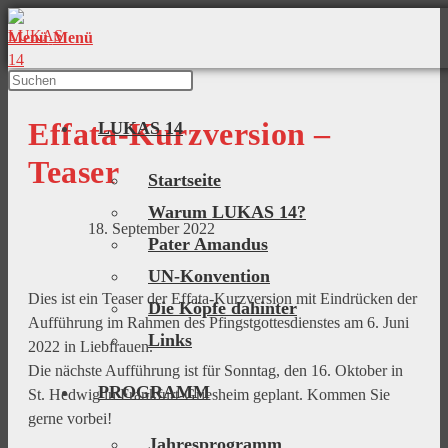
Menü
Menü
Effata-Kurzversion –
LUKAS 14
Teaser
Startseite
Warum LUKAS 14?
18. September 2022
Pater Amandus
UN-Konvention
Dies ist ein Teaser der Effata-Kurzversion mit Eindrücken der
Die Köpfe dahinter
Aufführung im Rahmen des Pfingstgottesdienstes am 6. Juni
Links
2022 in Liebfrauen.
Die nächste Aufführung ist für Sonntag, den 16. Oktober in
PROGRAMM
St. Hedwig in Frankfurt-Griesheim geplant. Kommen Sie
gerne vorbei!
Jahresprogramm