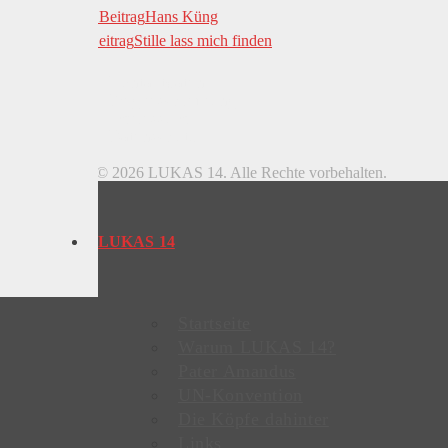
Vorheriger Beitrag
Hans Küng
Nächster Beitrag
Stille lass mich finden
Kontaktdaten
Wegbeschreibung
Impressum
Datenschutz
Copyright © 2026 LUKAS 14. Alle Rechte vorbehalten.
LUKAS 14
Startseite
Warum LUKAS 14?
Pater Amandus
UN-Konvention
Die Köpfe dahinter
Links