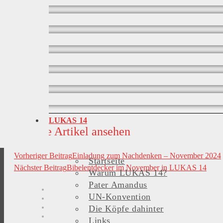
LUKAS 14
Weitere Artikel ansehen
Vorheriger Beitrag
Einladung zum Nachdenken – November 2024
Startseite
Nächster Beitrag
Bibelentdecker im November in LUKAS 14
Warum LUKAS 14?
Pater Amandus
Kontaktdaten
UN-Konvention
Wegbeschreibung
Impressum
Die Köpfe dahinter
Datenschutz
Links