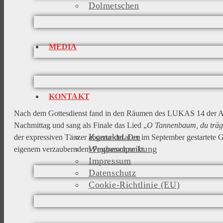
Dolmetschen
MEDIA
KONTAKT
Nach dem Gottesdienst fand in den Räumen des LUKAS 14 der Adv
Nachmittag und sang als Finale das Lied „
O Tannenbaum, du trägs
Kontaktdaten
der expressiven Tänzer abgerundet. Der im September gestartete 
Wegbeschreibung
eigenem verzauberndem Programmpunkt.
Impressum
Datenschutz
Cookie-Richtlinie (EU)