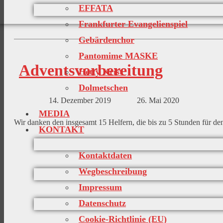
EFFATA
Frankfurter Evangelienspiel
Gebärdenchor
Pantomime MASKE
Adventsvorbereitung​
Hetty Krist
Dolmetschen
14. Dezember 2019
26. Mai 2020
MEDIA
Wir danken den insgesamt 15 Helfern, die bis zu 5 Stunden für de
KONTAKT
Kontaktdaten
Wegbeschreibung
Impressum
Datenschutz
Cookie-Richtlinie (EU)