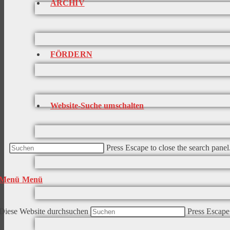
ARCHIV
FÖRDERN
Website-Suche umschalten
Press Escape to close the search panel
Menü
Menü
Diese Website durchsuchen
Press Escape 