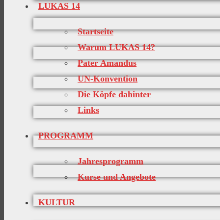
LUKAS 14
Startseite
Warum LUKAS 14?
Pater Amandus
UN-Konvention
Die Köpfe dahinter
Links
PROGRAMM
Jahresprogramm
Kurse und Angebote
KULTUR