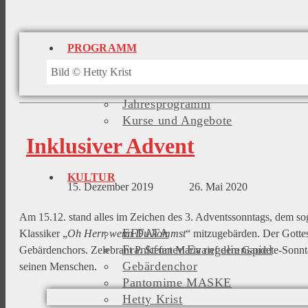
PROGRAMM
Bild © Hetty Krist
Jahresprogramm
Kurse und Angebote
Inklusiver Advent​
KULTUR
15. Dezember 2019
26. Mai 2020
Am 15.12. stand alles im Zeichen des 3. Adventssonntags, dem so
EFFATA
Klassiker „
Oh Herr, wenn Du kommst
“ mitzugebärden. Der Gottes
Frankfurter Evangelienspiel
Gebärdenchors. Zelebrant P. Stefan Maria rief dem Gaudete-Sonnt
Gebärdenchor
seinen Menschen.
Pantomime MASKE
Hetty Krist