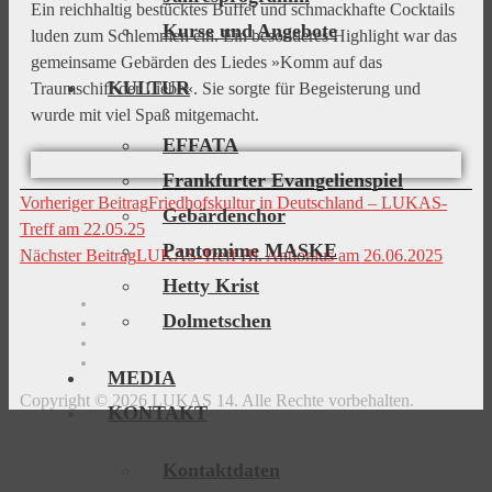
Ein reichhaltig bestücktes Buffet und schmackhafte Cocktails
Kurse und Angebote
luden zum Schlemmen ein. Ein besonderes Highlight war das
gemeinsame Gebärden des Liedes »Komm auf das
KULTUR
Traumschiff der Liebe«. Sie sorgte für Begeisterung und
wurde mit viel Spaß mitgemacht.
EFFATA
Frankfurter Evangelienspiel
Vorheriger Beitrag
Friedhofskultur in Deutschland – LUKAS-
Gebärdenchor
Treff am 22.05.25
Pantomime MASKE
Nächster Beitrag
LUKAS-Treff Hl. Antionius am 26.06.2025
Hetty Krist
Kontaktdaten
Dolmetschen
Wegbeschreibung
Impressum
Datenschutz
MEDIA
Copyright © 2026 LUKAS 14. Alle Rechte vorbehalten.
KONTAKT
Kontaktdaten