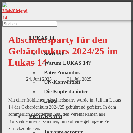
Menü
Menü
Abschiedsparty für den
LUKAS 14
Gebärdenkurs 2024/25 im
Startseite
Lukas 14
Warum LUKAS 14?
Pater Amandus
24. Juni 2025
31. Juli 2025
UN-Konvention
Die Köpfe dahinter
Mit einer fröhlichen Abschiedsparty wurde im Juli im Lukas
Links
14 der Gebärdenkurs 2024/25 gebührend gefeiert. In dem
sommerlich dekorierten Saal des Vereins kamen alle
PROGRAMM
Kursteilnehmer zusammen, um auf eine gelungene Zeit
zurückzublicken.
Jahresprogramm